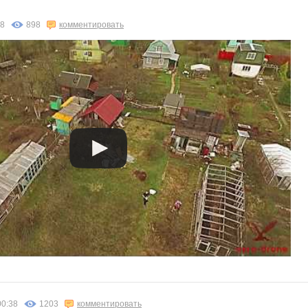
а!
48
898
комментировать
00:38
1203
комментировать