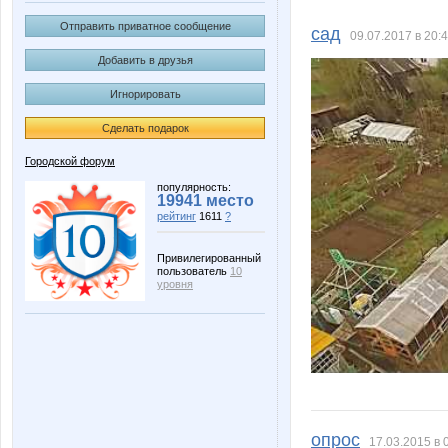
Запрещать Запрещено!
Черничк
Отправить приватное сообщение
сад
09.07.2017 в 20:
Добавить в друзья
Игнорировать
Сделать подарок
Городской форум
популярность:
19941 место
рейтинг
1611
?
Привилегированный
пользователь
10
уровня
опрос
17.03.2015 в 