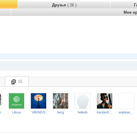
Друзья
( 26 )
Г
Мне н
15
o
Lilusa
VIKINGS
berg
helenb
kardashina
wqdeasewqfr