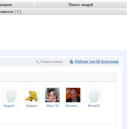
алерея
Поиск людей
равится
( 3 )
Рейтинг топ-50 блоггеров
Андрей Городецкий
Кармэн
Макс 33
Молокин Георгий Сергеевич
Ветер31