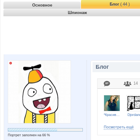
Блог
( 44 )
Основное
Шпионаж
Блог
14
*КрасиваЯ
Djordan
Посмотреть ещё
Портрет заполнен на 66 %