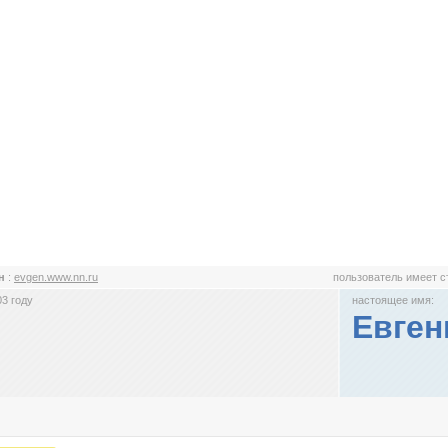
ен
:
evgen.www.nn.ru
пользователь имеет 
3 году
настоящее имя:
Евген